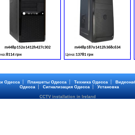
m448p152o1412h427c302
m448p187o1412h368c634
товара:
379028
Код товара:
379029
Ко
на:
8114 грн
Цена:
13781 грн
 DDR 3 (1600 MHz) HDD: TOSHIBA 500 GB (SATA III)
tel Core ™ i3 2 ядра 3.40GHz,ОЗУ: 2 GB, DDR 3 (1600 MHz) HDD: TOSHIBA 500 G
Intel Core ™ i5 2 ядра 2.90GHz,ОЗУ: 2 G
и Одесса
Планшеты Одесса
Техника Одесса
Видеона
Одесса
Сигнализация Одесса
Установка
CCTV installation in Ireland
m448p217o1412h299c194
m446p164o1412h478c448
товара:
379032
Код товара:
379033
Ко
на:
6363 грн
Цена:
10081 грн