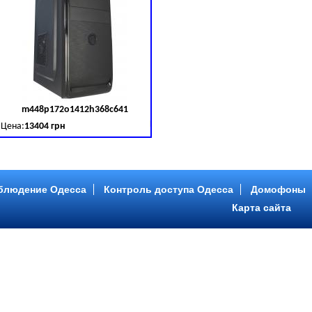
m448p172o1412h368c641
д товара:
379030
Код товара:
379031
Цена:
13404 грн
B (SATA III)
B, DDR 3 (1600 MHz) HDD: Seagate 2 TB (SATA III)
Intel Core ™ i5 4 ядра 3.20GHz,ОЗУ: 2 GB, DDR 3 (1600 MHz) HDD: Seagate 2 TB
блюдение Одесса
Контроль доступа Одесса
Домофоны
Карта сайта
m446p153o1412h478c641
д товара:
379034
Код товара:
379035
Цена:
9089 грн