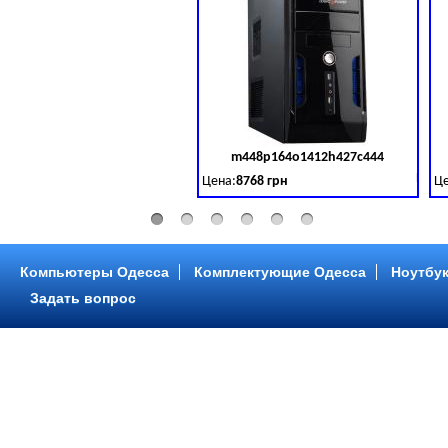
m448p164o1412h427c444
Код 
Цена:
8768 грн
Це
Intel Core ™ i3 2 ядра 3.50GHz,ОЗУ: 2 GB,
In
Компьютеры Одесса
Комплектующие Одесса
Ноутбук
Задать вопрос
m448p216o1412h299c315
Код 
Цена:
6958 грн
Це