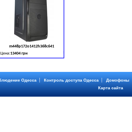
m448p172o1412h368c641
д товара:
379030
Код товара:
379031
Цена:
13404 грн
B (SATA III)
B, DDR 3 (1600 MHz) HDD: Seagate 2 TB (SATA III)
Intel Core ™ i5 4 ядра 3.20GHz,ОЗУ: 2 GB, DDR 3 (1600 MHz) HDD: Seagate 2 TB
блюдение Одесса
Контроль доступа Одесса
Домофоны
Карта сайта
m446p153o1412h478c641
д товара:
379034
Код товара:
379035
Цена:
9089 грн