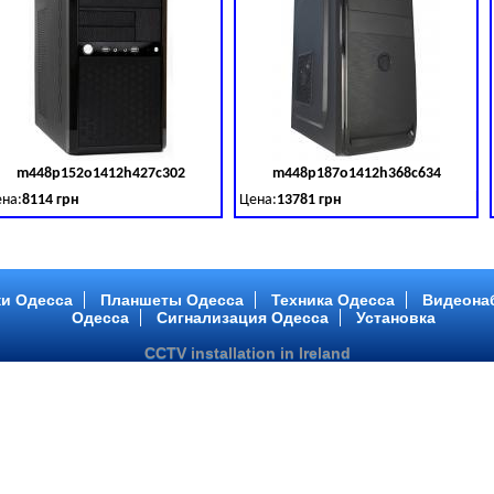
m448p152o1412h427c302
m448p187o1412h368c634
товара:
379028
Код товара:
379029
Ко
на:
8114 грн
Цена:
13781 грн
 DDR 3 (1600 MHz) HDD: TOSHIBA 500 GB (SATA III)
tel Core ™ i3 2 ядра 3.40GHz,ОЗУ: 2 GB, DDR 3 (1600 MHz) HDD: TOSHIBA 500 G
Intel Core ™ i5 2 ядра 2.90GHz,ОЗУ: 2 G
и Одесса
Планшеты Одесса
Техника Одесса
Видеона
Одесса
Сигнализация Одесса
Установка
CCTV installation in Ireland
m448p217o1412h299c194
m446p164o1412h478c448
товара:
379032
Код товара:
379033
Ко
на:
6363 грн
Цена:
10081 грн