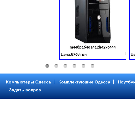
m448p164o1412h427c444
Код 
Цена:
8768 грн
Це
Intel Core ™ i3 2 ядра 3.50GHz,ОЗУ: 2 GB,
In
Компьютеры Одесса
Комплектующие Одесса
Ноутбук
Задать вопрос
m448p216o1412h299c315
Код 
Цена:
6958 грн
Це