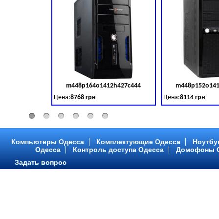
m448p164o1412h427c444
m448p152o141
Код товара:
379028
Цена:
8768 грн
Цена:
8114 грн
Intel Core ™ i3 2 ядра 3.50GHz,ОЗУ: 2 GB, DDR 3 (1600 MH
Intel Core ™ i3 2 я
Компьютеры Одесса
Комплектующие Одесса
Ноутбу
Одесса
Контроль доступа Одесса
Домофоны 
Задать вопрос
m448p216o1412h299c315
m448p217o141