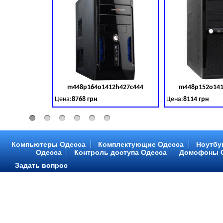
m448p164o1412h427c444
m448p152o141
Код товара:
379028
Цена:
8768 грн
Цена:
8114 грн
Intel Core ™ i3 2 ядра 3.50GHz,ОЗУ: 2 GB, DDR 3 (1600 MH
Intel Core ™ i3 2 я
Компьютеры Одесса
Комплектующие Одесса
Ноутбу
Одесса
Контроль доступа Одесса
Домофоны 
Задать вопрос
m448p216o1412h299c315
m448p217o141