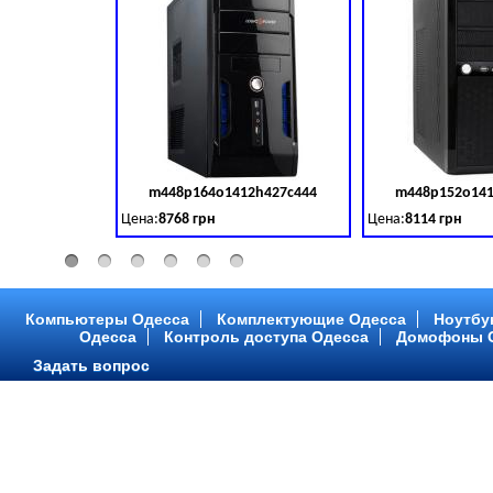
m448p164o1412h427c444
m448p152o141
Код товара:
379028
Цена:
8768 грн
Цена:
8114 грн
Intel Core ™ i3 2 ядра 3.50GHz,ОЗУ: 2 GB, DDR 3 (1600 MH
Intel Core ™ i3 2 я
Компьютеры Одесса
Комплектующие Одесса
Ноутбу
Одесса
Контроль доступа Одесса
Домофоны 
Задать вопрос
m448p216o1412h299c315
m448p217o141