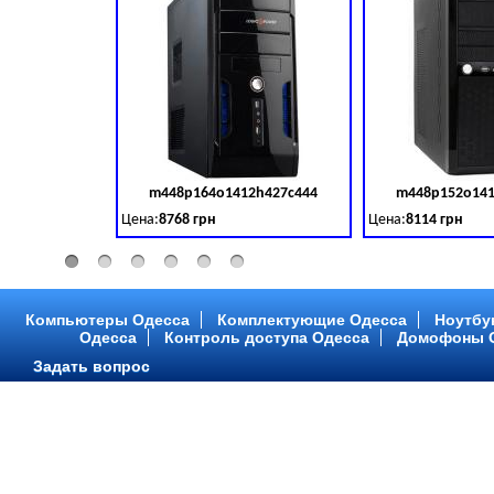
m448p164o1412h427c444
m448p152o141
Код товара:
379028
Цена:
8768 грн
Цена:
8114 грн
Intel Core ™ i3 2 ядра 3.50GHz,ОЗУ: 2 GB, DDR 3 (1600 MH
Intel Core ™ i3 2 я
Компьютеры Одесса
Комплектующие Одесса
Ноутбу
Одесса
Контроль доступа Одесса
Домофоны 
Задать вопрос
m448p216o1412h299c315
m448p217o141