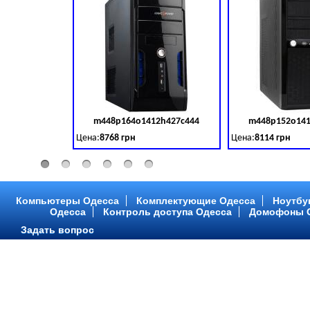
m448p164o1412h427c444
m448p152o141
Код товара:
379028
Цена:
8768 грн
Цена:
8114 грн
Intel Core ™ i3 2 ядра 3.50GHz,ОЗУ: 2 GB, DDR 3 (1600 MH
Intel Core ™ i3 2 я
Компьютеры Одесса
Комплектующие Одесса
Ноутбу
Одесса
Контроль доступа Одесса
Домофоны 
Задать вопрос
m448p216o1412h299c315
m448p217o141