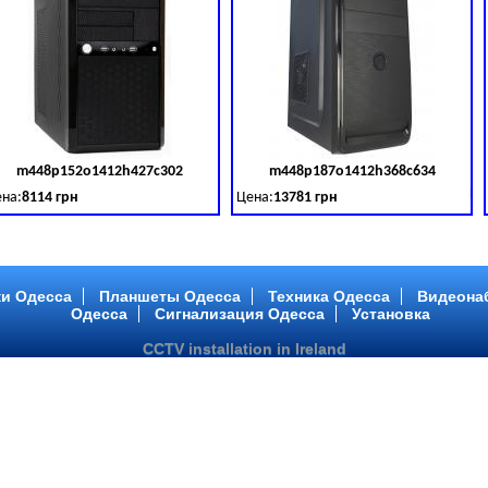
m448p152o1412h427c302
m448p187o1412h368c634
товара:
379028
Код товара:
379029
Ко
на:
8114 грн
Цена:
13781 грн
 DDR 3 (1600 MHz) HDD: TOSHIBA 500 GB (SATA III)
tel Core ™ i3 2 ядра 3.40GHz,ОЗУ: 2 GB, DDR 3 (1600 MHz) HDD: TOSHIBA 500 G
Intel Core ™ i5 2 ядра 2.90GHz,ОЗУ: 2 G
и Одесса
Планшеты Одесса
Техника Одесса
Видеона
Одесса
Сигнализация Одесса
Установка
CCTV installation in Ireland
m448p217o1412h299c194
m446p164o1412h478c448
товара:
379032
Код товара:
379033
Ко
на:
6363 грн
Цена:
10081 грн