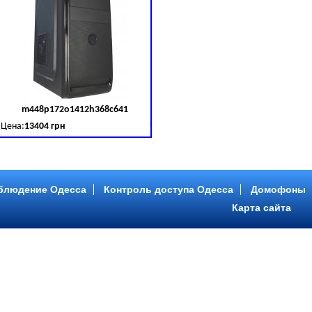
m448p172o1412h368c641
д товара:
379030
Код товара:
379031
Цена:
13404 грн
B (SATA III)
B, DDR 3 (1600 MHz) HDD: Seagate 2 TB (SATA III)
Intel Core ™ i5 4 ядра 3.20GHz,ОЗУ: 2 GB, DDR 3 (1600 MHz) HDD: Seagate 2 TB
блюдение Одесса
Контроль доступа Одесса
Домофоны
Карта сайта
m446p153o1412h478c641
д товара:
379034
Код товара:
379035
Цена:
9089 грн