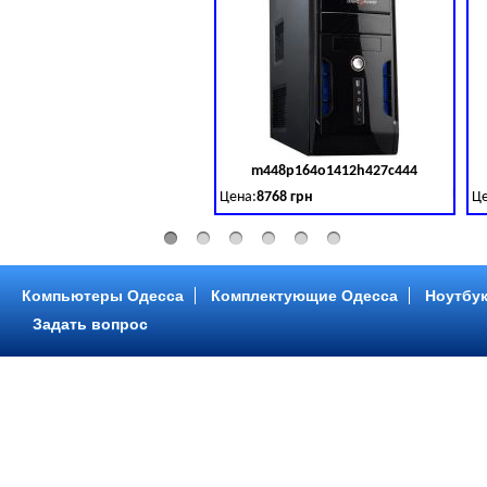
m448p164o1412h427c444
Код 
Цена:
8768 грн
Це
Intel Core ™ i3 2 ядра 3.50GHz,ОЗУ: 2 GB,
In
Компьютеры Одесса
Комплектующие Одесса
Ноутбук
Задать вопрос
m448p216o1412h299c315
Код 
Цена:
6958 грн
Це