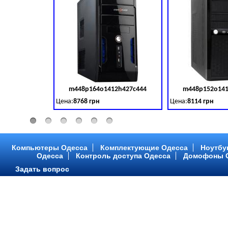
m448p164o1412h427c444
m448p152o141
Код товара:
379028
Цена:
8768 грн
Цена:
8114 грн
Intel Core ™ i3 2 ядра 3.50GHz,ОЗУ: 2 GB, DDR 3 (1600 MH
Intel Core ™ i3 2 я
Компьютеры Одесса
Комплектующие Одесса
Ноутбу
Одесса
Контроль доступа Одесса
Домофоны 
Задать вопрос
m448p216o1412h299c315
m448p217o141