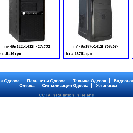
m448p152o1412h427c302
m448p187o1412h368c634
товара:
379028
Код товара:
379029
Ко
на:
8114 грн
Цена:
13781 грн
 DDR 3 (1600 MHz) HDD: TOSHIBA 500 GB (SATA III)
tel Core ™ i3 2 ядра 3.40GHz,ОЗУ: 2 GB, DDR 3 (1600 MHz) HDD: TOSHIBA 500 G
Intel Core ™ i5 2 ядра 2.90GHz,ОЗУ: 2 G
и Одесса
Планшеты Одесса
Техника Одесса
Видеона
Одесса
Сигнализация Одесса
Установка
CCTV installation in Ireland
m448p217o1412h299c194
m446p164o1412h478c448
товара:
379032
Код товара:
379033
Ко
на:
6363 грн
Цена:
10081 грн