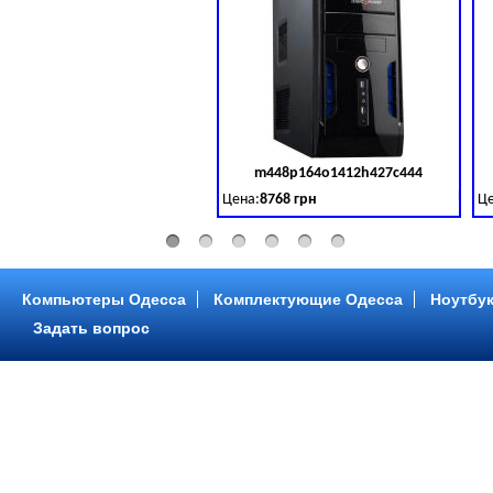
m448p164o1412h427c444
Код 
Цена:
8768 грн
Це
Intel Core ™ i3 2 ядра 3.50GHz,ОЗУ: 2 GB,
In
Компьютеры Одесса
Комплектующие Одесса
Ноутбук
Задать вопрос
m448p216o1412h299c315
Код 
Цена:
6958 грн
Це