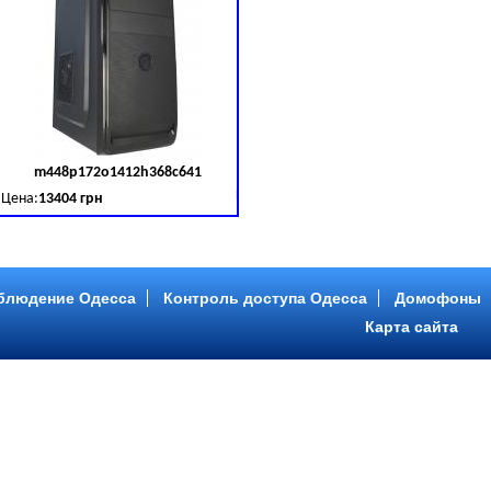
m448p172o1412h368c641
д товара:
379030
Код товара:
379031
Цена:
13404 грн
B (SATA III)
B, DDR 3 (1600 MHz) HDD: Seagate 2 TB (SATA III)
Intel Core ™ i5 4 ядра 3.20GHz,ОЗУ: 2 GB, DDR 3 (1600 MHz) HDD: Seagate 2 TB
блюдение Одесса
Контроль доступа Одесса
Домофоны
Карта сайта
m446p153o1412h478c641
д товара:
379034
Код товара:
379035
Цена:
9089 грн