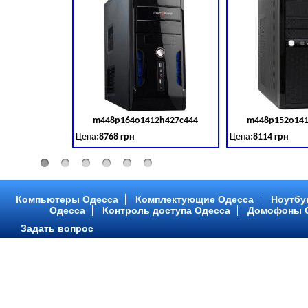
m448p164o1412h427c444
m448p152o141
Код товара:
379028
Цена:
8768 грн
Цена:
8114 грн
Intel Core ™ i3 2 ядра 3.50GHz,ОЗУ: 2 GB, DDR 3 (1600 MH
Intel Core ™ i3 2 я
Компьютеры Одесса
Комплектующие Одесса
Ноутбу
Одесса
Контроль доступа Одесса
Домофоны 
Задать вопрос
m448p216o1412h299c315
m448p217o141