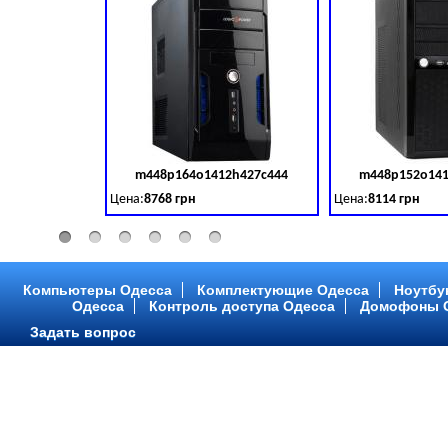
m448p164o1412h427c444
m448p152o141
Код товара:
379028
Цена:
8768 грн
Цена:
8114 грн
Intel Core ™ i3 2 ядра 3.50GHz,ОЗУ: 2 GB, DDR 3 (1600 MH
Intel Core ™ i3 2 я
Компьютеры Одесса
Комплектующие Одесса
Ноутбу
Одесса
Контроль доступа Одесса
Домофоны 
Задать вопрос
m448p216o1412h299c315
m448p217o141