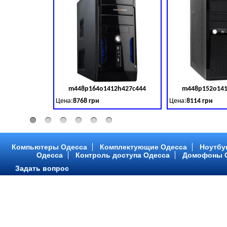
m448p164o1412h427c444
m448p152o141
Код товара:
379028
Цена:
8768 грн
Цена:
8114 грн
Intel Core ™ i3 2 ядра 3.50GHz,ОЗУ: 2 GB, DDR 3 (1600 MH
Intel Core ™ i3 2 я
Компьютеры Одесса
Комплектующие Одесса
Ноутбу
Одесса
Контроль доступа Одесса
Домофоны 
Задать вопрос
m448p216o1412h299c315
m448p217o141