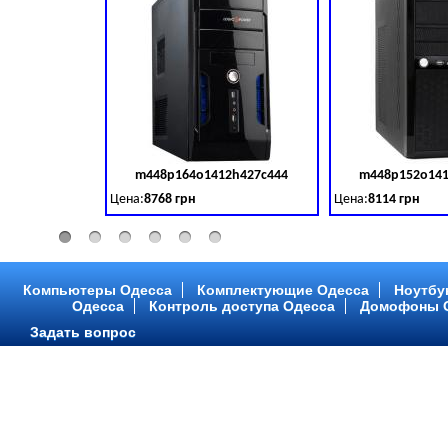
m448p164o1412h427c444
m448p152o141
Код товара:
379028
Цена:
8768 грн
Цена:
8114 грн
Intel Core ™ i3 2 ядра 3.50GHz,ОЗУ: 2 GB, DDR 3 (1600 MH
Intel Core ™ i3 2 я
Компьютеры Одесса
Комплектующие Одесса
Ноутбу
Одесса
Контроль доступа Одесса
Домофоны 
Задать вопрос
m448p216o1412h299c315
m448p217o141