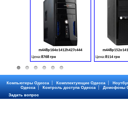
m448p164o1412h427c444
m448p152o141
Код товара:
379028
Цена:
8768 грн
Цена:
8114 грн
Intel Core ™ i3 2 ядра 3.50GHz,ОЗУ: 2 GB, DDR 3 (1600 MH
Intel Core ™ i3 2 я
Компьютеры Одесса
Комплектующие Одесса
Ноутбу
Одесса
Контроль доступа Одесса
Домофоны 
Задать вопрос
m448p216o1412h299c315
m448p217o141