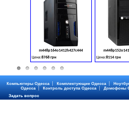
m448p164o1412h427c444
m448p152o141
Код товара:
379028
Цена:
8768 грн
Цена:
8114 грн
Intel Core ™ i3 2 ядра 3.50GHz,ОЗУ: 2 GB, DDR 3 (1600 MH
Intel Core ™ i3 2 я
Компьютеры Одесса
Комплектующие Одесса
Ноутбу
Одесса
Контроль доступа Одесса
Домофоны 
Задать вопрос
m448p216o1412h299c315
m448p217o141