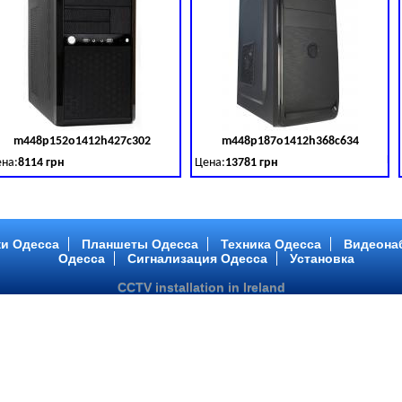
m448p152o1412h427c302
m448p187o1412h368c634
товара:
379028
Код товара:
379029
Ко
на:
8114 грн
Цена:
13781 грн
 DDR 3 (1600 MHz) HDD: TOSHIBA 500 GB (SATA III)
tel Core ™ i3 2 ядра 3.40GHz,ОЗУ: 2 GB, DDR 3 (1600 MHz) HDD: TOSHIBA 500 G
Intel Core ™ i5 2 ядра 2.90GHz,ОЗУ: 2 G
и Одесса
Планшеты Одесса
Техника Одесса
Видеона
Одесса
Сигнализация Одесса
Установка
CCTV installation in Ireland
m448p217o1412h299c194
m446p164o1412h478c448
товара:
379032
Код товара:
379033
Ко
на:
6363 грн
Цена:
10081 грн