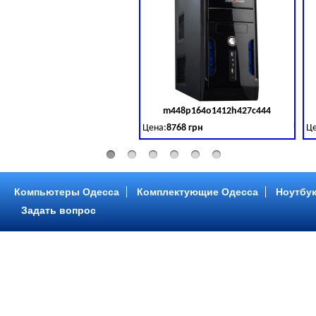
m448p164o1412h427c444
Код 
Цена:
8768 грн
Це
Intel Core ™ i3 2 ядра 3.50GHz,ОЗУ: 2 GB,
In
Компьютеры Одесса
Комплектующие Одесса
Ноутбук
Задать вопрос
m448p216o1412h299c315
Код 
Цена:
6958 грн
Це