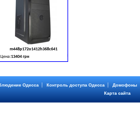
m448p172o1412h368c641
д товара:
379030
Код товара:
379031
Цена:
13404 грн
B (SATA III)
B, DDR 3 (1600 MHz) HDD: Seagate 2 TB (SATA III)
Intel Core ™ i5 4 ядра 3.20GHz,ОЗУ: 2 GB, DDR 3 (1600 MHz) HDD: Seagate 2 TB
блюдение Одесса
Контроль доступа Одесса
Домофоны
Карта сайта
m446p153o1412h478c641
д товара:
379034
Код товара:
379035
Цена:
9089 грн