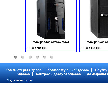
m448p164o1412h427c444
m448p152o141
Код товара:
379028
Цена:
8768 грн
Цена:
8114 грн
Intel Core ™ i3 2 ядра 3.50GHz,ОЗУ: 2 GB, DDR 3 (1600 MH
Intel Core ™ i3 2 я
Компьютеры Одесса
Комплектующие Одесса
Ноутбу
Одесса
Контроль доступа Одесса
Домофоны 
Задать вопрос
m448p216o1412h299c315
m448p217o141