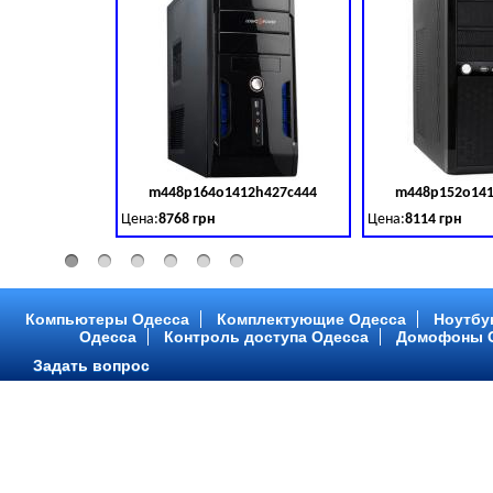
m448p164o1412h427c444
m448p152o141
Код товара:
379028
Цена:
8768 грн
Цена:
8114 грн
Intel Core ™ i3 2 ядра 3.50GHz,ОЗУ: 2 GB, DDR 3 (1600 MH
Intel Core ™ i3 2 я
Компьютеры Одесса
Комплектующие Одесса
Ноутбу
Одесса
Контроль доступа Одесса
Домофоны 
Задать вопрос
m448p216o1412h299c315
m448p217o141