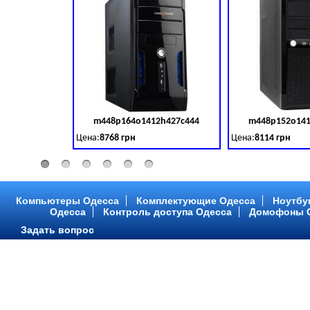
m448p164o1412h427c444
m448p152o141
Код товара:
379028
Цена:
8768 грн
Цена:
8114 грн
Intel Core ™ i3 2 ядра 3.50GHz,ОЗУ: 2 GB, DDR 3 (1600 MH
Intel Core ™ i3 2 я
Компьютеры Одесса
Комплектующие Одесса
Ноутбу
Одесса
Контроль доступа Одесса
Домофоны 
Задать вопрос
m448p216o1412h299c315
m448p217o141