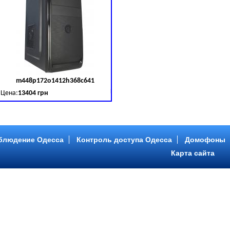
m448p172o1412h368c641
д товара:
379030
Код товара:
379031
Цена:
13404 грн
B (SATA III)
B, DDR 3 (1600 MHz) HDD: Seagate 2 TB (SATA III)
Intel Core ™ i5 4 ядра 3.20GHz,ОЗУ: 2 GB, DDR 3 (1600 MHz) HDD: Seagate 2 TB
блюдение Одесса
Контроль доступа Одесса
Домофоны
Карта сайта
m446p153o1412h478c641
д товара:
379034
Код товара:
379035
Цена:
9089 грн