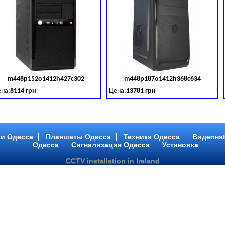
m448p152o1412h427c302
m448p187o1412h368c634
товара:
379028
Код товара:
379029
Ко
на:
8114 грн
Цена:
13781 грн
 DDR 3 (1600 MHz) HDD: TOSHIBA 500 GB (SATA III)
tel Core ™ i3 2 ядра 3.40GHz,ОЗУ: 2 GB, DDR 3 (1600 MHz) HDD: TOSHIBA 500 G
Intel Core ™ i5 2 ядра 2.90GHz,ОЗУ: 2 G
и Одесса
Планшеты Одесса
Техника Одесса
Видеона
Одесса
Сигнализация Одесса
Установка
CCTV installation in Ireland
m448p217o1412h299c194
m446p164o1412h478c448
товара:
379032
Код товара:
379033
Ко
на:
6363 грн
Цена:
10081 грн