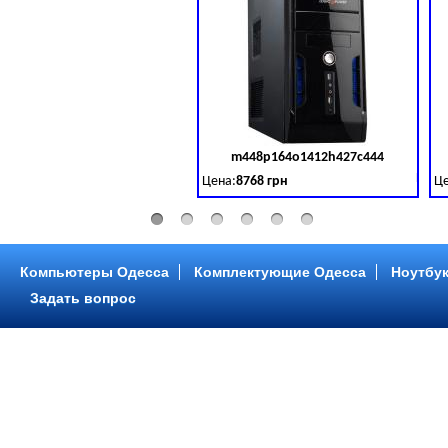
m448p164o1412h427c444
Код 
Цена:
8768 грн
Це
Intel Core ™ i3 2 ядра 3.50GHz,ОЗУ: 2 GB,
In
Компьютеры Одесса
Комплектующие Одесса
Ноутбук
Задать вопрос
m448p216o1412h299c315
Код 
Цена:
6958 грн
Це