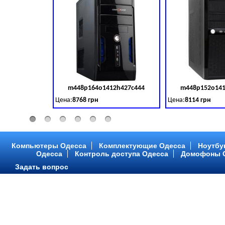
m448p164o1412h427c444
m448p152o141
Код товара:
379028
Цена:
8768 грн
Цена:
8114 грн
Intel Core ™ i3 2 ядра 3.50GHz,ОЗУ: 2 GB, DDR 3 (1600 MH
Intel Core ™ i3 2 я
Компьютеры Одесса
Комплектующие Одесса
Ноутбу
Одесса
Контроль доступа Одесса
Домофоны 
Задать вопрос
m448p216o1412h299c315
m448p217o141