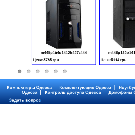
m448p164o1412h427c444
m448p152o141
Код товара:
379028
Цена:
8768 грн
Цена:
8114 грн
Intel Core ™ i3 2 ядра 3.50GHz,ОЗУ: 2 GB, DDR 3 (1600 MH
Intel Core ™ i3 2 я
Компьютеры Одесса
Комплектующие Одесса
Ноутбу
Одесса
Контроль доступа Одесса
Домофоны 
Задать вопрос
m448p216o1412h299c315
m448p217o141