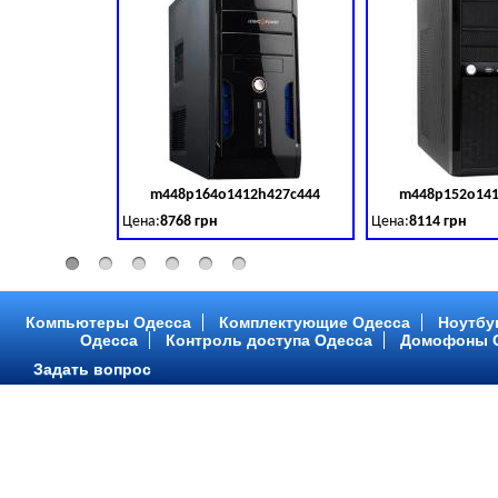
m448p164o1412h427c444
m448p152o141
Код товара:
379028
Цена:
8768 грн
Цена:
8114 грн
Intel Core ™ i3 2 ядра 3.50GHz,ОЗУ: 2 GB, DDR 3 (1600 MH
Intel Core ™ i3 2 я
Компьютеры Одесса
Комплектующие Одесса
Ноутбу
Одесса
Контроль доступа Одесса
Домофоны 
Задать вопрос
m448p216o1412h299c315
m448p217o141