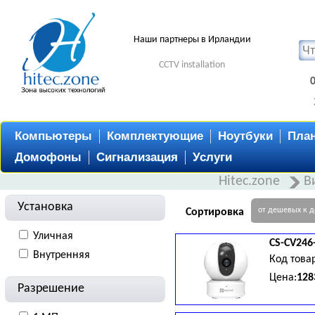
Наши партнеры в Ирландии
CCTV installation
Компьютеры
Комплектующие
Ноутбуки
Пла
Домофоны
Сигнализация
Услуги
Hitec.zone
В
Установка
от дешевых к 
Сортировка
Уличная
CS-CV246
Внутренняя
Код това
Цена:
128
Разрешение
Поворот: 340°, наклон: 120°