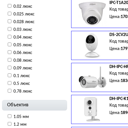
IPC-T1A20
IP67, DC 12В/4.8 Вт, PoE(802.
0.02 люкс
Код това
0.025 люкс
Цена:
170
0.028 люкс
0.03 люкс
Люкс с ИК; Запись: 25к/с@10
DS-2CV2U
метров, IP67, DC 12В/4.2 Вт, 
0.04 люкс
Код това
0.05 люкс
Цена:
179
0.06 люкс
0.08 люкс
- 25 к/с; Функции: DWDR, 3D 
DH-IPC-
0.09 люкс
микрофон и динамик; ИК-подс
Код това
ф64х107 мм, 115г.
0.1 люкс
Цена:
183
0.5 люкс
0.78 люкс
подсветка 30м; DC12В/4.6Вт
DH-IPC-K
Объектив
Код това
Цена:
189
1.05 мм
1.2 мм
Тревога: 1вх/1вых; micro SD 