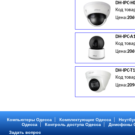
DH-IPC-H
BLC, день/ночь (ICR); ИК-под
Код това
Цена:
206
109.9х81 мм, 340г.
DH-IPC-A
Код това
Цена:
206
DH-IPC-T
Код това
Цена:
209
1/3s,30IRE), 0.5 Люкс/F2.0(Ц
DNR, BLC, день/ночь (ICR), И
Компьютеры Одесса
Комплектующие Одесса
Ноутбу
Одесса
Контроль доступа Одесса
Домофоны 
Задать вопрос