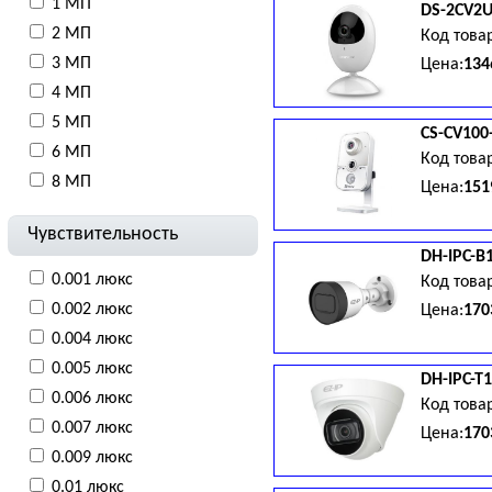
1 МП
DS-2CV2U
5В±10%/5.5Вт, 87,7x88x112,7
2 МП
Код това
3 МП
Цена:
134
4 МП
с; Функции: DWDR, 3D DNR, B
5 МП
CS-CV100
динамик; ИК-подсветка до 10
6 МП
Код това
8 МП
Цена:
151
Чувствительность
ночь(ICR), 3D-DNR; Ик подсв
DH-IPC-B
0.001 люкс
Код това
0.002 люкс
Цена:
170
0.004 люкс
Люкс с ИК; Запись: 25к/с@10
0.005 люкс
DH-IPC-T
метров, IP67, DC 12В/4.2 Вт, 
0.006 люкс
Код това
0.007 люкс
Цена:
170
0.009 люкс
Люкс с ИК; Запись: 1080p - 
0.01 люкс