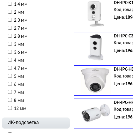
DH-IPC-K
1.4 мм
мм, 310г.
Код това
2 мм
Цена:
189
2.3 мм
2.7 мм
ночь(ICR), DWDR, BLC, HLC, 
DH-IPC-C
2.8 мм
динамик; тревога: 1вх/1вых;
Код това
127.8мм
3 мм
Цена:
196
3.6 мм
4 мм
Встроенный микрофон и дина
4.7 мм
DH-IPC-H
76х65х107 мм
Код това
5 мм
Цена:
196
6 мм
7 мм
Функции: DWDR, день/ночь(IC
8 мм
DH-IPC-H
металл+пластик, IP67, DC 12В
12 мм
Код това
Цена:
196
ИК-подсветка
104°; Функции: DWDR, день/н