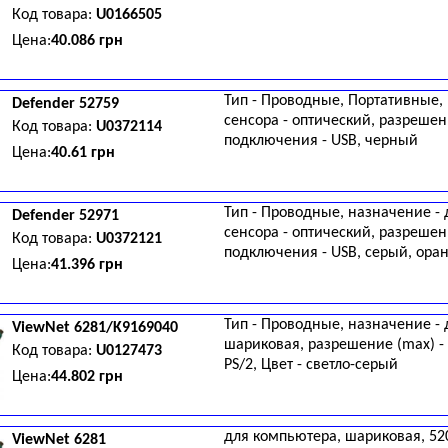
Код товара:
U0166505
Цена:
40.086 грн
Тип - Проводные, Портативные, 
Defender
52759
сенсора - оптический, разрешени
Код товара:
U0372114
подключения - USB, черный
Цена:
40.61 грн
Тип - Проводные, назначение - 
Defender
52971
сенсора - оптический, разрешени
Код товара:
U0372121
подключения - USB, серый, ор
Цена:
41.396 грн
Тип - Проводные, назначение - 
ViewNet
6281/K9169040
шариковая, разрешение (max) - 
Код товара:
U0127473
PS/2, Цвет - светло-серый
Цена:
44.802 грн
для компьютера, шариковая, 520 
ViewNet
6281