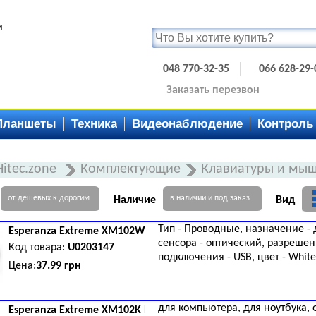
и
048 770-32-35
066 628-29-
Заказать перезвон
Планшеты
Техника
Видеонаблюдение
Контроль
Hitec.zone
Комплектующие
Клавиатуры и мы
от дешевых к дорогим
в наличии и под заказ
Наличие
Вид
Тип - Проводные, назначение - 
Esperanza
Extreme XM102W White
сенсора - оптический, разрешени
Код товара:
U0203147
подключения - USB, цвет - White
Цена:
37.99 грн
для компьютера, для ноутбука, о
Esperanza
Extreme XM102K Black