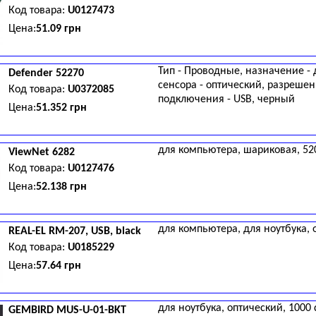
Код товара:
U0127473
Цена:
51.09 грн
Тип - Проводные, назначение - 
Defender
52270
сенсора - оптический, разрешени
Код товара:
U0372085
подключения - USB, черный
Цена:
51.352 грн
для компьютера, шариковая, 520 
ViewNet
6282
Код товара:
U0127476
Цена:
52.138 грн
для компьютера, для ноутбука, о
REAL-EL
RM-207, USB, black
Код товара:
U0185229
Цена:
57.64 грн
для ноутбука, оптический, 1000 
GEMBIRD
MUS-U-01-BKT