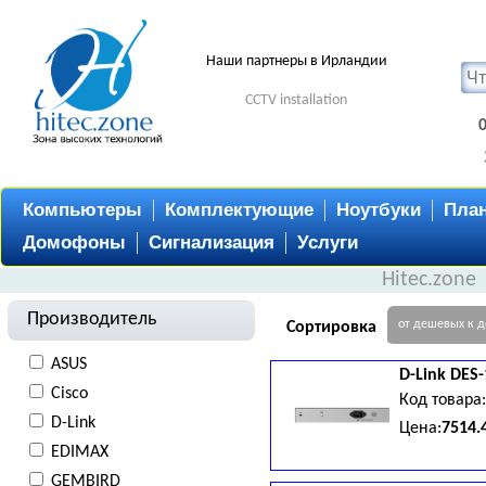
Наши партнеры в Ирландии
CCTV installation
Компьютеры
Комплектующие
Ноутбуки
Пла
Домофоны
Сигнализация
Услуги
Hitec.zone
Производитель
от дешевых к 
Сортировка
ASUS
D-Link
DES
Cisco
Код товара
D-Link
Цена:
7514.
EDIMAX
GEMBIRD