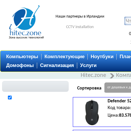
Наши партнеры в Ирландии
CCTV installation
Компьютеры
Комплектующие
Ноутбуки
Пла
Домофоны
Сигнализация
Услуги
Hitec.zone
Комп
от дешевых к 
Сортировка
Defender
5
Код товара
Цена:
83.57