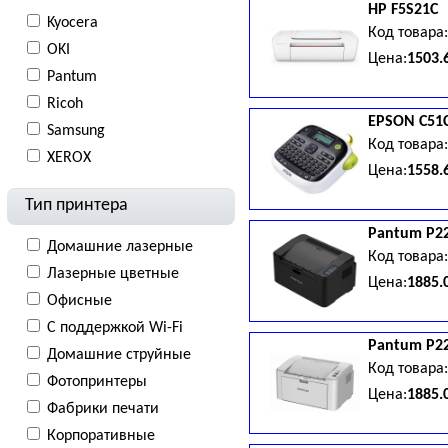
HP
F5S21C
Kyocera
Код товара
OKI
Цена:
1503.
Pantum
Ricoh
EPSON
C51
Samsung
Код товара
XEROX
Цена:
1558.
Тип принтера
Pantum
P2
Домашние лазерные
Код товара
Лазерные цветные
Цена:
1885.
Офисные
С поддержкой Wi-Fi
Pantum
P2
Домашние струйные
Код товара
Фотопринтеры
Цена:
1885.
Фабрики печати
Корпоративные