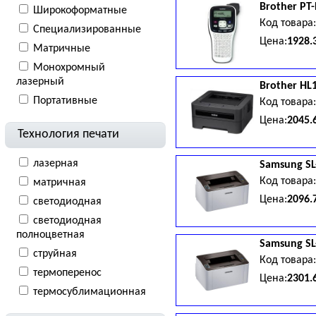
Brother
PT
Широкоформатные
Код товара
Специализированные
Цена:
1928.
Матричные
Монохромный
лазерный
Brother
HL
Портативные
Код товара
Цена:
2045.
Технология печати
лазерная
Samsung
S
Код товара
матричная
Цена:
2096.
светодиодная
светодиодная
полноцветная
Samsung
S
струйная
Код товара
термоперенос
Цена:
2301.
термосублимационная