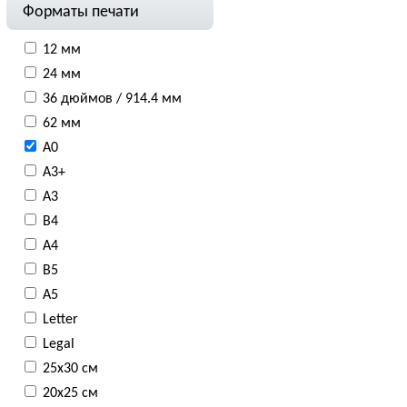
Форматы печати
12 мм
24 мм
36 дюймов / 914.4 мм
62 мм
A0
A3+
A3
B4
A4
B5
A5
Letter
Legal
25x30 см
20х25 см