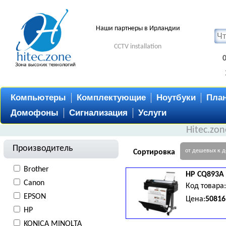
Наши партнеры в Ирландии
CCTV installation
Компьютеры
Комплектующие
Ноутбуки
Пла
Домофоны
Сигнализация
Услуги
Hitec.zo
Производитель
от дешевых к 
Сортировка
Brother
HP
CQ893A
Canon
Код товара
EPSON
Цена:
50816
HP
KONICA MINOLTA