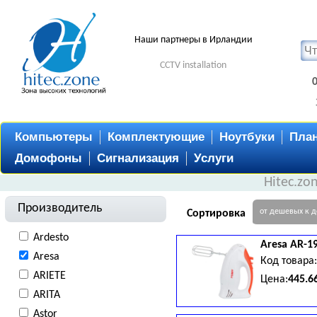
Наши партнеры в Ирландии
CCTV installation
Компьютеры
Комплектующие
Ноутбуки
Пла
Домофоны
Сигнализация
Услуги
Hitec.zo
Производитель
от дешевых к 
Сортировка
Ardesto
Aresa
AR-1
Aresa
Код товара
ARIETE
Цена:
445.6
ARITA
Astor