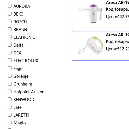
Aresa
AR-1
AURORA
Код товара
BEKO
Цена:
447.7
BOSCH
BRAUN
Aresa
AR-1
CLATRONIC
Код товара
Delfa
Цена:
512.2
DEX
ELECTROLUX
Fagor
Gorenje
Grunhelm
Hotpoint-Ariston
KENWOOD
Lafe
LARETTI
Magio