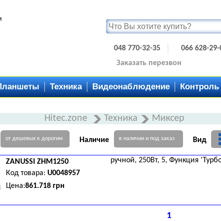
и
048 770-32-35
066 628-29-
Заказать перезвон
Планшеты
Техника
Видеонаблюдение
Контроль
Hitec.zone
Техника
Миксер
от дешевых к дорогим
в наличии и под заказ
Наличие
Вид
ручной, 250Вт, 5, Функция 'Турбо
ZANUSSI
ZHM1250
Код товара:
U0048957
Цена:
861.718 грн
1