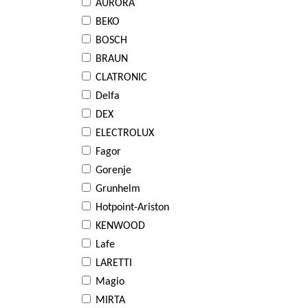
AURORA
BEKO
BOSCH
BRAUN
CLATRONIC
Delfa
DEX
ELECTROLUX
Fagor
Gorenje
Grunhelm
Hotpoint-Ariston
KENWOOD
Lafe
LARETTI
Magio
MIRTA