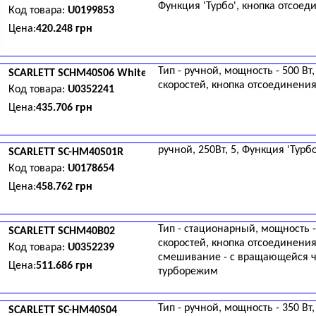
Функция 'Турбо', кнопка отсоед
Код товара:
U0199853
Цена:
420.248 грн
Тип - ручной, мощность - 500 Вт,
SCARLETT
SCHM40S06 White-Red
скоростей, кнопка отсоединения
Код товара:
U0352241
Цена:
435.706 грн
ручной, 250Вт, 5, Функция 'Турбо
SCARLETT
SC-HM40S01R
Код товара:
U0178654
Цена:
458.762 грн
Тип - стационарный, мощность - 
SCARLETT
SCHM40B02
скоростей, кнопка отсоединения
Код товара:
U0352239
смешивание - с вращающейся ч
Цена:
511.686 грн
турборежим
Тип - ручной, мощность - 350 Вт,
SCARLETT
SC-HM40S04