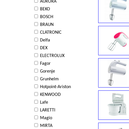
AURORA
BEKO
BOSCH
BRAUN
CLATRONIC
Delfa
DEX
ELECTROLUX
Fagor
Gorenje
Grunhelm
Hotpoint-Ariston
KENWOOD
Lafe
LARETTI
Magio
MIRTA