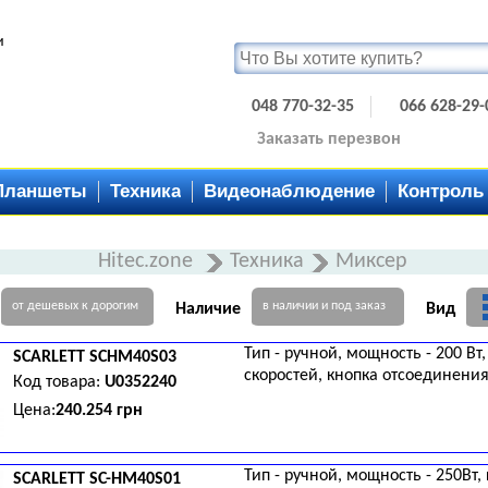
и
048 770-32-35
066 628-29-
Заказать перезвон
Планшеты
Техника
Видеонаблюдение
Контроль
Hitec.zone
Техника
Миксер
от дешевых к дорогим
в наличии и под заказ
Наличие
Вид
Тип - ручной, мощность - 200 Вт,
SCARLETT
SCHM40S03
скоростей, кнопка отсоединения
Код товара:
U0352240
Цена:
240.254 грн
Тип - ручной, мощность - 250Вт, 
SCARLETT
SC-HM40S01