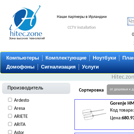
Наши партнеры в Ирландии
CCTV installation
Компьютеры
Комплектующие
Ноутбуки
Пла
Домофоны
Сигнализация
Услуги
Hitec.zo
Производитель
от дешевых к 
Сортировка
Ardesto
Gorenje
HM
Aresa
Код товара
ARIETE
Цена:
680.9
ARITA
Astor