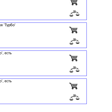
я 'Турбо'
', есть
', есть