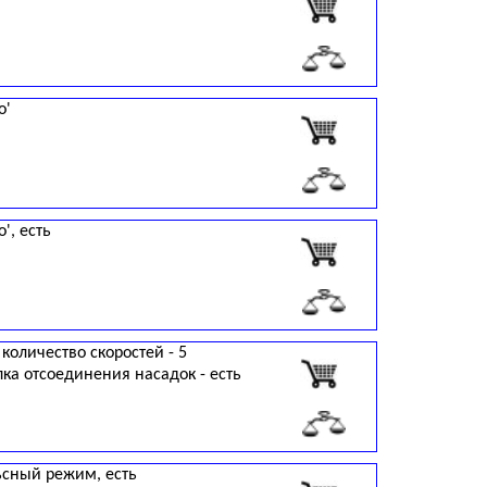
о'
', есть
 количество скоростей - 5
пка отсоединения насадок - есть
ьсный режим, есть