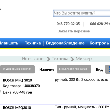
и
048 770-32-35
066 628-29-
Заказать перезвон
Планшеты
Техника
Видеонаблюдение
Контроль
Hitec.zone
Техника
Миксер
от дешевых к дорогим
в наличии и под заказ
Наличие
Вид
ручной, 300 Вт, 2 скорости, есть
BOSCH
MFQ 3010
Код товара:
U0038370
Цена:
708.448 грн
Тип - ручной, мощность - 300 Вт,
BOSCH
MFQ3010