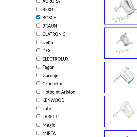
AURORA
BEKO
BOSCH
BRAUN
CLATRONIC
Delfa
DEX
ELECTROLUX
Fagor
Gorenje
Grunhelm
Hotpoint-Ariston
KENWOOD
Lafe
LARETTI
Magio
MIRTA