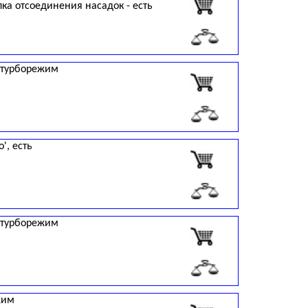
пка отсоединения насадок - есть
ь, турборежим
', есть
ь, турборежим
жим