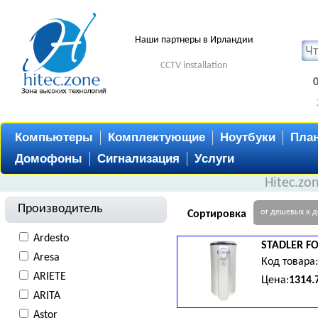
Наши партнеры в Ирландии
CCTV installation
Компьютеры
Комплектующие
Ноутбуки
Пла
Домофоны
Сигнализация
Услуги
Hitec.zo
Производитель
от дешевых к 
Сортировка
Ardesto
STADLER F
Aresa
Код товара
ARIETE
Цена:
1314.
ARITA
Astor